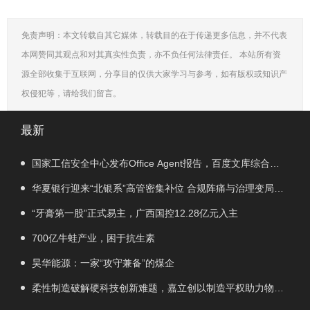
免责声明：本文转载自其它媒体，转载目的在于传递更多信息，并不代表
本网赞同其观点和对其真实性负责，亦不负任何法律责任。 本站所有资
源全部收集于互联网，分享目的仅供大家学习与参考，如有版权或知识产
权侵犯等，请给我们留言。
最新
国家工信安全中心发布Office Agent报告，百度文库综合排
名第一
华夏银行迎来“北银系”高管密集补位 合规阵痛与治理变局交
织
“牙膏第一股”正式易主，广西国控12.28亿元入主
700亿牛蛙产业，困于抗生素
昊华能源：一家“攻守兼备”的煤企
柔性制造破解硬科技创新难题，嘉立创以制造平权助力物理