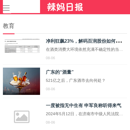
教育
净
利狂飙23%，解码百润股份如何用“情绪消费”切入年轻人的酒杯？
在酒类消费大环境依然充满不确定性的当
下，百润股份交出的2026年上半年成绩单尤
08-06
为亮眼。
广东的“酒量”
521亿之后，广东酒市去向何处？
08-06
一度被指无中生有 申军良称听得来气
2024年5月12日，在济南市中级人民法院的
一间小型会议室里，申军良放下刚喝了一口
08-06
的大麦茶，指了指桌上的一叠打印纸——那