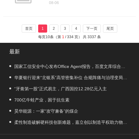
伶）美国参议院5日投票确认埃丽卡·施瓦茨出
08-06
任美疾病控制和预防中心主任，结束该机构
近一年没有正式负责人的局面。 美参议
院当天以51票赞成、44票反对的投票结果确
首页
1
2
3
4
下一页
尾页
每页10条（第
1
/ 334 页） 共 3337 条
最新
国家工信安全中心发布Office Agent报告，百度文库综合排
名第一
华夏银行迎来“北银系”高管密集补位 合规阵痛与治理变局交
织
“牙膏第一股”正式易主，广西国控12.28亿元入主
700亿牛蛙产业，困于抗生素
昊华能源：一家“攻守兼备”的煤企
柔性制造破解硬科技创新难题，嘉立创以制造平权助力物理
AI落地