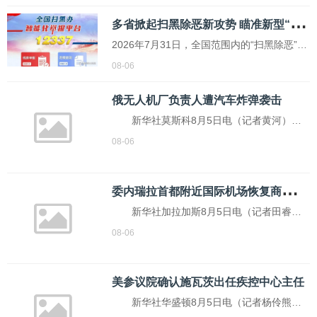
美光、海力士垄断的重任。十年之后格局天
多
省掀起扫黑除恶新攻势 瞄准新型“软暴力”
差地别，长鑫顺利登陆资本市场，DDR5、移
动端内存持续放量；福建晋华遭遇长期制
2026年7月31日，全国范围内的“扫黑除恶”会
裁，错失产业黄金周期。很多人疑惑，起点
议正式召开。这次行动不仅限于抓人和查财
08-06
相近，...
产，而是采取全方位、多角度的整治攻势，
包括抓人、扫财、挖“保护伞”，同步进行。重
俄无人机厂负责人遭汽车炸弹袭击
点打击的对象从过去的街头帮派、暴力打架
新华社莫斯科8月5日电（记者黄河）俄
转变为隐形的“软暴力”
罗斯媒体5日报道称，俄罗斯中部斯维尔德洛
08-06
夫斯克州首府叶卡捷琳堡市郊一村庄4日发生
汽车爆炸事件，乌拉尔无人机厂总经理受重
委
内瑞拉首都附近国际机场恢复商业货运航班
伤，其保镖被炸身亡。 报道称，该厂总
新华社加拉加斯8月5日电（记者田睿）
经理
委内瑞拉交通部长弗朗西斯科·加尔塞斯5日
08-06
称，委强震后，首架商业货运航班当天抵达
委首都加拉加斯附近的迈克蒂亚西蒙·玻利瓦
美参议院确认施瓦茨出任疾控中心主任
尔国际机场，标志着该机场部分恢复运
新华社华盛顿8月5日电（记者杨伶熊茂
营。