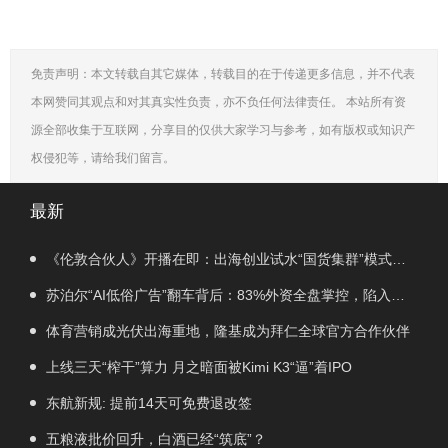
免责声明：本文转载自其它媒体，转载目的在于传递更多信息，并不代表
本网赞同其观点和对其真实性负责，亦不负任何法律责任。 本站所有资
源全部收集于互联网，分享目的仅供大家学习与参考，如有版权或知识产
权侵犯等，请给我们留言。
最新
《伦敦合伙人》开播在即：出海创业试水“国货集群”模式，
带动入境消费反向种草
苏泊尔“AI低俗广告”翻车背后：83%外资全盘掌控，陷入流
量内卷、质量频发的负循环
体育营销成光伏出海重地，隆基成为拜仁全球官方合作伙伴
上线三天“榨干”算力 月之暗面被Kimi K3“逼”着IPO
东航新规: 提前14天可免费退改签
五粮液批价回升，白酒已经“筑底”？