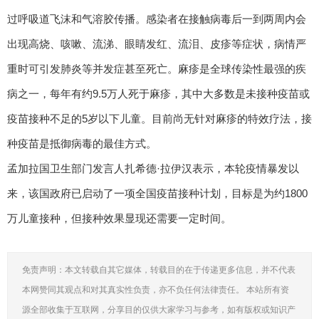
过呼吸道飞沫和气溶胶传播。感染者在接触病毒后一到两周内会
出现高烧、咳嗽、流涕、眼睛发红、流泪、皮疹等症状，病情严
重时可引发肺炎等并发症甚至死亡。麻疹是全球传染性最强的疾
病之一，每年有约9.5万人死于麻疹，其中大多数是未接种疫苗或
疫苗接种不足的5岁以下儿童。目前尚无针对麻疹的特效疗法，接
种疫苗是抵御病毒的最佳方式。
孟加拉国卫生部门发言人扎希德·拉伊汉表示，本轮疫情暴发以
来，该国政府已启动了一项全国疫苗接种计划，目标是为约1800
万儿童接种，但接种效果显现还需要一定时间。
免责声明：本文转载自其它媒体，转载目的在于传递更多信息，并不代表
本网赞同其观点和对其真实性负责，亦不负任何法律责任。 本站所有资
源全部收集于互联网，分享目的仅供大家学习与参考，如有版权或知识产