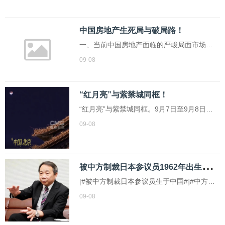
食。据视频发布者描述，事件发生在5日，现
场大约有三四十只熊。他看到这一幕时既激
中国房地产生死局与破局路！
动又害怕，并在一旁观察了半小时，期间这
一、当前中国房地产面临的严峻局面市场表
些熊一直在觅食并未离开
现低迷当前中国房地产市场的低迷态势，已
09-08
从单一指标下滑演变为“房价、成交、资金
流”的连锁式承压，形成相互叠加的负面循
“红月亮”与紫禁城同框！
环，行业整体陷入寒冬期。从房价维度来
“红月亮”与紫禁城同框。9月7日至9月8日凌
看，持续下跌并非局部现象，而是呈现“普跌
晨，天象奇观“红月亮”再现天宇，我国全境见
+区域分化加...
09-08
证了这次月全食的全过程。在北京，红月亮
与紫禁城同框。在埃及金字塔、希腊雅典卫
城及世界多地，人们都观赏到了本年度的这
被
中方制裁日本参议员1962年出生于中国四川成都！
一重磅天象。月全食的形成源于地球、月球
[#被中方制裁日本参议员生于中国#]#中方为
和...
何首次制裁日本参议员#外交部8日上午宣布
09-08
对日本参议员石平采取反制措施，冻结其在
中国境内各类财产，禁止中国境内组织、个