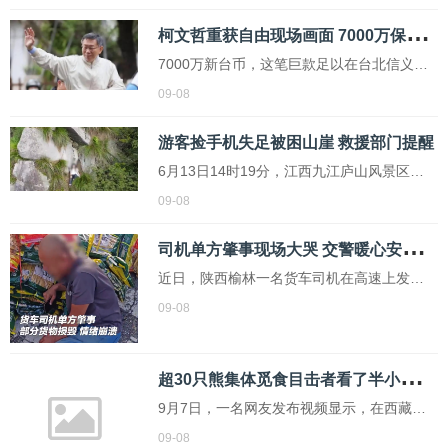
柯
文哲重获自由现场画面 7000万保释金换回自由身
7000万新台币，这笔巨款足以在台北信义区
买下一套景观豪宅，如今却换回了柯文哲的
09-08
自由。刚刚呼吸到的自由空气似乎还弥漫着
一丝来自看守所马桶旁的潮湿味道
游客捡手机失足被困山崖 救援部门提醒
6月13日14时19分，江西九江庐山风景区
内，一名游客为捡掉落悬崖的手机翻越栏
09-08
杆，不慎滑落至近乎垂直的崖壁陡坡，被困
司
机单方肇事现场大哭 交警暖心安慰温情执法
于灌木丛中，身体多处擦伤，随时有坠落风
险。当地消防、公安接警后，立即通过无人
近日，陕西榆林一名货车司机在高速上发生
机定位，在崖壁周边架设支点设置保护绳，
单方事故，因一车腐竹等食材损失严重，情
09-08
消防员沿绳...
绪崩溃大哭。交警到达现场后，轻拍其后背
安抚情绪，并发现司机未吃早饭，便主动购
超
30只熊集体觅食目击者看了半小时 激动又害怕
买早餐送来。为减轻司机心理负担，交警还
以“买腐竹”为由赠送200元，暖心举动令司机
9月7日，一名网友发布视频显示，在西藏边
感动欲...
坝县附近的一个垃圾站内，有多只熊在觅
09-08