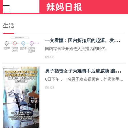
生活
一
文看懂：国内折扣店的起源、发展及主流模式
国内零售业开始进入折扣店的时代。
09-08
男
子指责女子为难骑手后遭威胁 踹门事件引发关注
6日下午，一名男子发布视频称，外卖骑手送
错餐被女子打电话指责，男子为骑手“打抱不
09-08
平”后遭到女子踹门。监控视频显示，女子取
到餐后与男子发生口角，并将男子所在店铺
的门踹倒，随后男子报警，相关视频引发广
泛关注