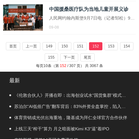
人与石平进行交易、合作，禁止石平及其直
中国援桑医疗队为当地儿童开展义诊
系亲属入境，即日起施行
人民网约翰内斯堡9月7日电（记者邹松）9月
6日，桑给巴尔岛多勒地区洋溢着热烈而喜悦
09-08
的氛围。第34期中国（江苏）援桑给巴尔医
疗队携手国际儿童福利组织为当地500多名儿
首页
上一页
149
150
151
152
153
154
童带来了一场名为“天使守护行动”的大
155
下一页
尾页
每页10条（第
152
/ 307 页） 共 3067 条
最新
《伦敦合伙人》开播在即：出海创业试水“国货集群”模式，
带动入境消费反向种草
苏泊尔“AI低俗广告”翻车背后：83%外资全盘掌控，陷入流
量内卷、质量频发的负循环
体育营销成光伏出海重地，隆基成为拜仁全球官方合作伙伴
上线三天“榨干”算力 月之暗面被Kimi K3“逼”着IPO